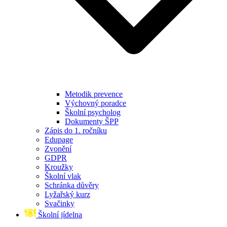
Metodik prevence
Výchovný poradce
Školní psycholog
Dokumenty ŠPP
Zápis do 1. ročníku
Edupage
Zvonění
GDPR
Kroužky
Školní vlak
Schránka důvěry
Lyžařský kurz
Svačinky
Školní jídelna