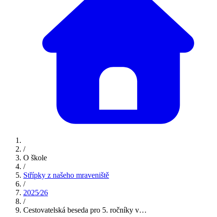
/
O škole
/
Střípky z našeho mraveniště
/
2025⁄26
/
Cestovatelská beseda pro 5. ročníky v…