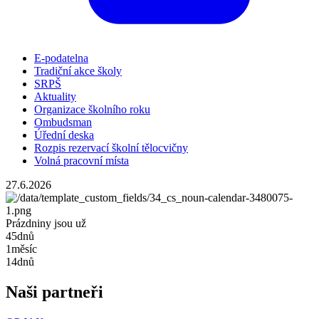
E-podatelna
Tradiční akce školy
SRPŠ
Aktuality
Organizace školního roku
Ombudsman
Úřední deska
Rozpis rezervací školní tělocvičny
Volná pracovní místa
27.6.2026
Prázdniny jsou už
45
dnů
1
měsíc
14
dnů
Naši partneři