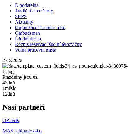
E-podatelna
Tradiční akce školy
SRPŠ
Aktuality
Organizace školního roku
Ombudsman
Úřední deska
Rozpis rezervací školní tělocvičny
Volná pracovní místa
27.6.2026
Prázdniny jsou už
43
dnů
1
měsíc
12
dnů
Naši partneři
OP JAK
MAS Jablunkovsko