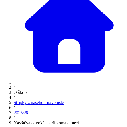
/
O škole
/
Střípky z našeho mraveniště
/
2025⁄26
/
Návštěva advokáta a diplomata mezi…