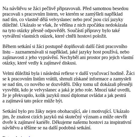
Na návštěvu se žáci pečlivě připravovali. Před samotnou besedou
pracovali s pracovním listem, ve kterém se zamýšleli například
nad tím, co vlastně dělá velvyslanec nebo proč jsou cizí jazyky
důležité. Ukázalo se však, že většina z nich zpočátku nedokázala
na tyto otázky přesně odpovědět. Součástí přípravy bylo také
vytváření vlastních otázek, které chtěli hostovi položit.
Během setkání si žáci postupně doplňovali další části pracovního
listu – zaznamenávali si například, jaké jazyky host používá, nebo
zajímavosti z jeho vyprávění. Nechyběl ani prostor pro jejich vlastní
otázky, které vedly k zajímavé diskusi.
Velmi důležitá byla i následná reflexe v další vyučovací hodině. Žáci
se k pracovním listům vrátili, shrnuli získané informace a zamysleli
se nad tím, co nového se dozvěděli. Díky tomu už dokázali přesněji
vysvětlit, kdo je velvyslanec a jaká je jeho role. Mnozí také uvedli,
že je překvapilo, kolik jazyků musí diplomat ovládat a jak pestrá
a zajímavá tato práce může být.
Setkání bylo pro žáky nejen obohacující, ale i motivující. Ukázalo
jim, že znalost cizích jazyků má skutečný význam a může otevřít
dveře k zajímavé kariéře. Děkujeme našemu hostovi za inspirativní
návštěvu a těšíme se na další podobná setkání.