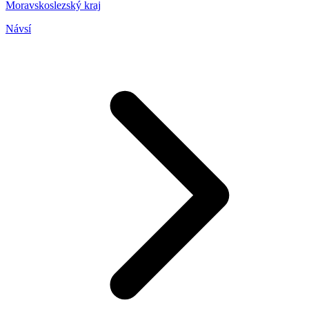
Moravskoslezský kraj
Návsí