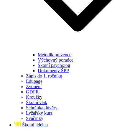
Metodik prevence
Výchovný poradce
Školní psycholog
Dokumenty ŠPP
Zápis do 1. ročníku
Edupage
Zvonění
GDPR
Kroužky
Školní vlak
Schránka důvěry
Lyžařský kurz
Svačinky
Školní jídelna