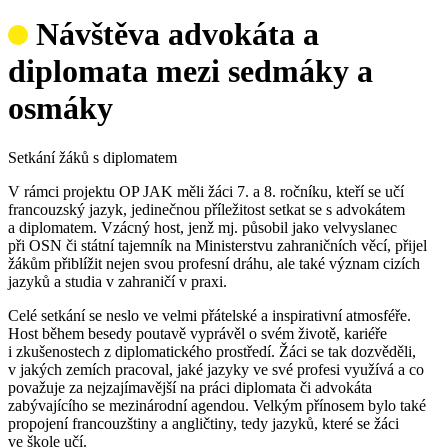
Návštěva advokáta a
diplomata mezi sedmáky a
osmáky
Setkání žáků s diplomatem
V rámci projektu OP JAK měli žáci 7. a 8. ročníku, kteří se učí
francouzský jazyk, jedinečnou příležitost setkat se s advokátem
a diplomatem. Vzácný host, jenž mj. působil jako velvyslanec
při OSN či státní tajemník na Ministerstvu zahraničních věcí, přijel
žákům přiblížit nejen svou profesní dráhu, ale také význam cizích
jazyků a studia v zahraničí v praxi.
Celé setkání se neslo ve velmi přátelské a inspirativní atmosféře.
Host během besedy poutavě vyprávěl o svém životě, kariéře
i zkušenostech z diplomatického prostředí. Žáci se tak dozvěděli,
v jakých zemích pracoval, jaké jazyky ve své profesi využívá a co
považuje za nejzajímavější na práci diplomata či advokáta
zabývajícího se mezinárodní agendou. Velkým přínosem bylo také
propojení francouzštiny a angličtiny, tedy jazyků, které se žáci
ve škole učí.