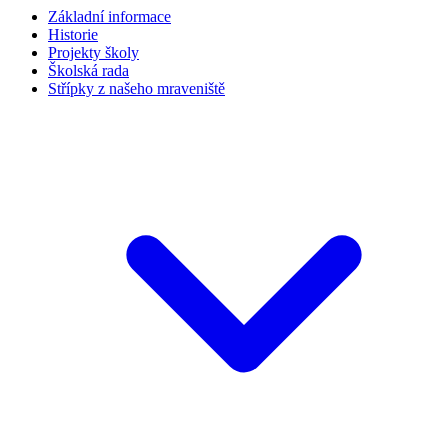
Základní informace
Historie
Projekty školy
Školská rada
Střípky z našeho mraveniště