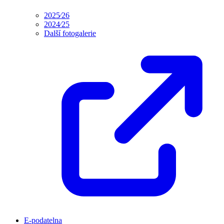
2025⁄26
2024⁄25
Další fotogalerie
E-podatelna