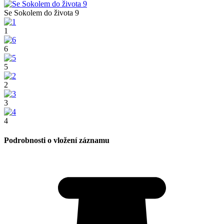
Se Sokolem do života 9
1
6
5
2
3
4
Podrobnosti o vložení záznamu