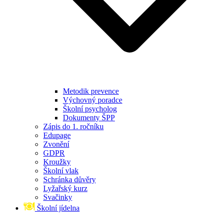
Metodik prevence
Výchovný poradce
Školní psycholog
Dokumenty ŠPP
Zápis do 1. ročníku
Edupage
Zvonění
GDPR
Kroužky
Školní vlak
Schránka důvěry
Lyžařský kurz
Svačinky
Školní jídelna