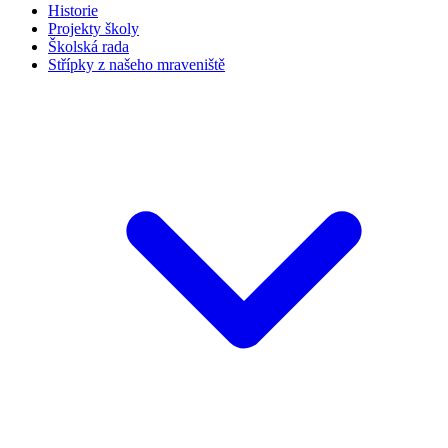
Historie
Projekty školy
Školská rada
Střípky z našeho mraveniště