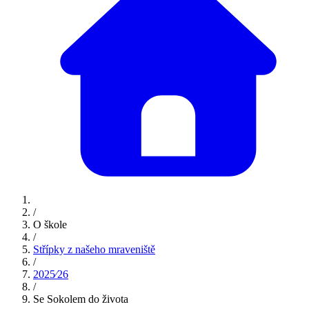
/
O škole
/
Střípky z našeho mraveniště
/
2025⁄26
/
Se Sokolem do života