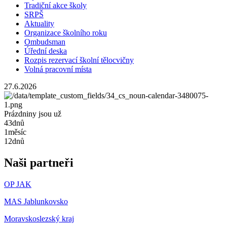
Tradiční akce školy
SRPŠ
Aktuality
Organizace školního roku
Ombudsman
Úřední deska
Rozpis rezervací školní tělocvičny
Volná pracovní místa
27.6.2026
Prázdniny jsou už
43
dnů
1
měsíc
12
dnů
Naši partneři
OP JAK
MAS Jablunkovsko
Moravskoslezský kraj