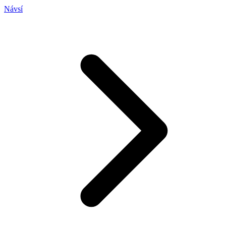
Návsí