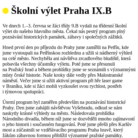
Školní výlet Praha IX.B
Ve dnech 1.–3. června se žáci třídy 9.B vydali na třídenní školní
výlet do našeho hlavního města. Čekal nás pestrý program plný
poznávání historických památek, zábavy i společných zážitků.
Hned první den po příjezdu do Prahy jsme zamířili na Petřín, kde
jsme vystoupali na Petřínskou rozhlednu a užili si nádherný výhled
na celé město. Nechyběla ani návštěva zrcadlového bludiště, která
pobavila všechny účastníky výletu. Poté jsme se přesunuli
na Pražský hrad a během prohlídky jsme se seznámili s významnými
místy české historie. Naše kroky dále vedly přes Malostranské
náměstí. Večer jsme si užili aktivní program při hře laser game
v Braníku, kde si žáci mohli vyzkoušet svou rychlost, postřeh
i týmovou spolupráci.
Úterní program byl zaměřen především na poznávání historické
Prahy. Den jsme zahájili návštěvou Vyšehradu, odkud se nám
naskytly krásné výhledy na město. Následovala prohlídka
Národního divadla, během níž jsme se dozvěděli mnoho zajímavostí
o jeho historii i současném fungování. Poté jsme přešli přes Karlův
most a zúčastnili se vzdělávacího programu Praha hravě, který
žákům zábavnou formou přiblížil významné pražské památky.