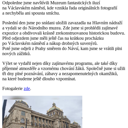
Odpoledne jsme navštívili Muzeum fantastických iluzí
na Václavském náměstí, kde vznikla řada originálních fotografií
a nechyběla ani spousta smíchu.
Poslední den jsme po snídani uložili zavazadla na Hlavním nádraží
a vydali se do Národního muzea. Zde jsme si prohlédli zajímavé
expozice a obdivovali krásně zrekonstruovanou historickou budovu.
Před odjezdem jsme měli ještě čas na krátkou procházku
po Václavském náměstí a nákup drobných suvenýrů.
Poté jsme odjeli z Prahy směrem do Návsí, kam jsme se vrátili plni
nových zážitků.
Výlet se vydařil nejen díky zajímavému programu, ale také díky
příjemné atmosféře a vzornému chování žáků. Společně jsme si užili
tři dny plné poznávání, zábavy a nezapomenutelných okamžiků,
na které budeme ještě dlouho vzpomínat.
Fotogalerie
zde
.