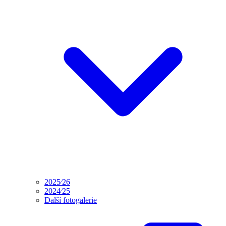
2025⁄26
2024⁄25
Další fotogalerie