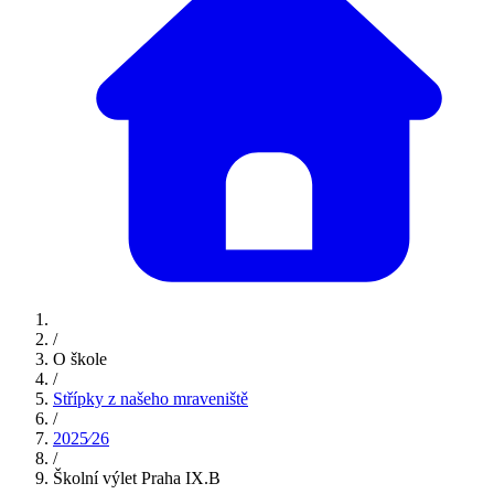
/
O škole
/
Střípky z našeho mraveniště
/
2025⁄26
/
Školní výlet Praha IX.B