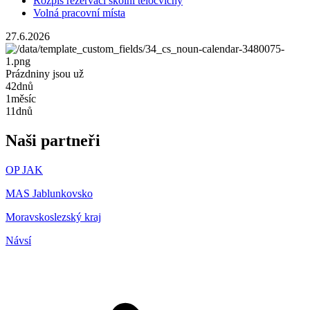
Rozpis rezervací školní tělocvičny
Volná pracovní místa
27.6.2026
Prázdniny jsou už
42
dnů
1
měsíc
11
dnů
Naši partneři
OP JAK
MAS Jablunkovsko
Moravskoslezský kraj
Návsí