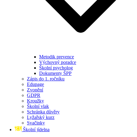
Metodik prevence
Výchovný poradce
Školní psycholog
Dokumenty ŠPP
Zápis do 1. ročníku
Edupage
Zvonění
GDPR
Kroužky
Školní vlak
Schránka důvěry
Lyžařský kurz
Svačinky
Školní jídelna