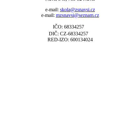
e-mail:
skola@zsnavsi.cz
e-mail:
mzsnavsi@seznam.cz
IČO: 68334257
DIČ: CZ-68334257
RED-IZO: 600134024