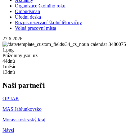
Aktuality
Organizace školního roku
Ombudsman
Úřední deska
Rozpis rezervací školní tělocvičny
Volná pracovní místa
27.6.2026
Prázdniny jsou už
44
dnů
1
měsíc
13
dnů
Naši partneři
OP JAK
MAS Jablunkovsko
Moravskoslezský kraj
Návsí