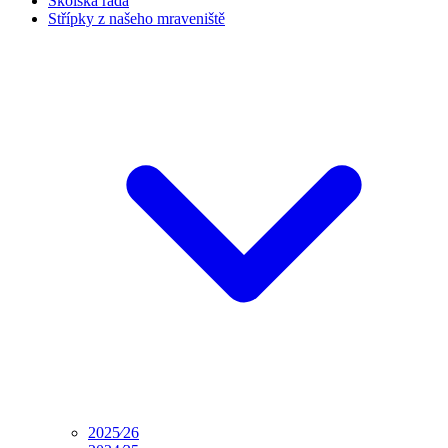
Školská rada
Střípky z našeho mraveniště
2025⁄26