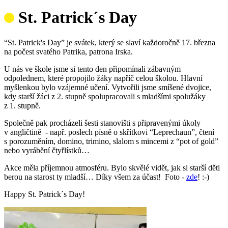
St. Patrick´s Day
“St. Patrick's Day” je svátek, který se slaví každoročně 17. března
na počest svatého Patrika, patrona Irska.
U nás ve škole jsme si tento den připomínali zábavným
odpolednem, které propojilo žáky napříč celou školou. Hlavní
myšlenkou bylo vzájemné učení. Vytvořili jsme smíšené dvojice,
kdy starší žáci z 2. stupně spolupracovali s mladšími spolužáky
z 1. stupně.
Společně pak procházeli šesti stanovišti s připravenými úkoly
v angličtině - např. poslech písně o skřítkovi “Leprechaun”, čtení
s porozuměním, domino, trimino, slalom s mincemi z “pot of gold”
nebo vyrábění čtyřlístků…
Akce měla příjemnou atmosféru. Bylo skvělé vidět, jak si starší děti
berou na starost ty mladší… Díky všem za účast! Foto -
zde
! :-)
Happy St. Patrick´s Day!