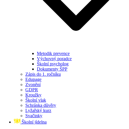
Metodik prevence
Výchovný poradce
Školní psycholog
Dokumenty ŠPP
Zápis do 1. ročníku
Edupage
Zvonění
GDPR
Kroužky
Školní vlak
Schránka důvěry
Lyžařský kurz
Svačinky
Školní jídelna