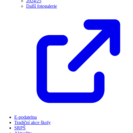
2024⁄25
Další fotogalerie
E-podatelna
Tradiční akce školy
SRPŠ