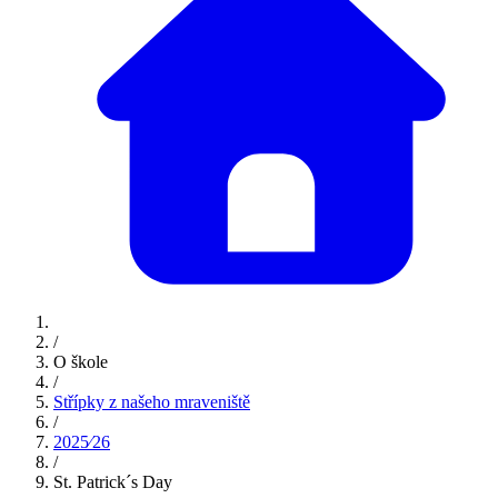
/
O škole
/
Střípky z našeho mraveniště
/
2025⁄26
/
St. Patrick´s Day