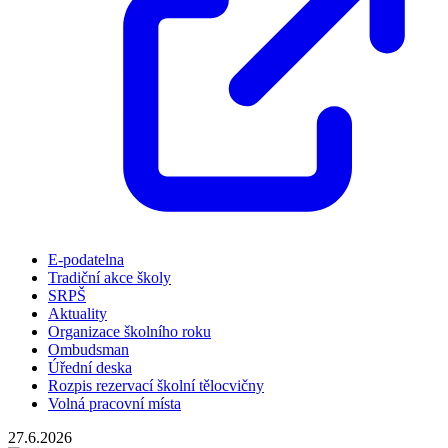
E-podatelna
Tradiční akce školy
SRPŠ
Aktuality
Organizace školního roku
Ombudsman
Úřední deska
Rozpis rezervací školní tělocvičny
Volná pracovní místa
27.6.2026