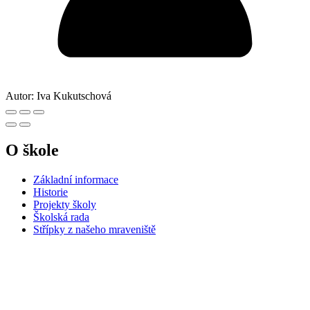
Autor:
Iva Kukutschová
O škole
Základní informace
Historie
Projekty školy
Školská rada
Střípky z našeho mraveniště