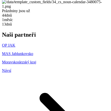
Prázdniny jsou už
44
dnů
1
měsíc
13
dnů
Naši partneři
OP JAK
MAS Jablunkovsko
Moravskoslezský kraj
Návsí