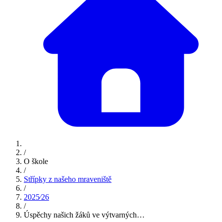
/
O škole
/
Střípky z našeho mraveniště
/
2025⁄26
/
Úspěchy našich žáků ve výtvarných…