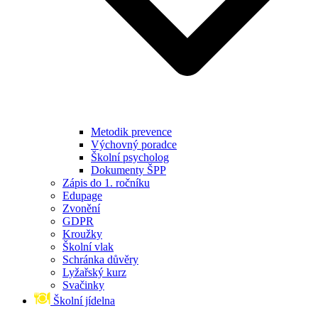
Metodik prevence
Výchovný poradce
Školní psycholog
Dokumenty ŠPP
Zápis do 1. ročníku
Edupage
Zvonění
GDPR
Kroužky
Školní vlak
Schránka důvěry
Lyžařský kurz
Svačinky
Školní jídelna