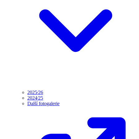
2025⁄26
2024⁄25
Další fotogalerie