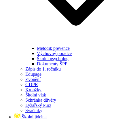
Metodik prevence
Výchovný poradce
Školní psycholog
Dokumenty ŠPP
Zápis do 1. ročníku
Edupage
Zvonění
GDPR
Kroužky
Školní vlak
Schránka důvěry
Lyžařský kurz
Svačinky
Školní jídelna