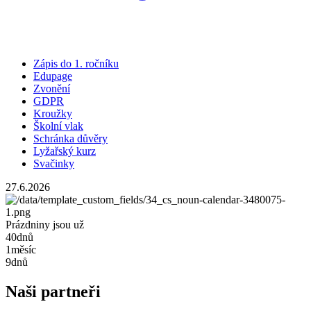
Zápis do 1. ročníku
Edupage
Zvonění
GDPR
Kroužky
Školní vlak
Schránka důvěry
Lyžařský kurz
Svačinky
27.6.2026
Prázdniny jsou už
40
dnů
1
měsíc
9
dnů
Naši partneři