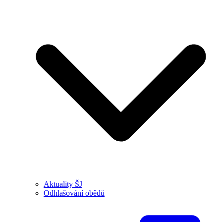
Aktuality ŠJ
Odhlašování obědů