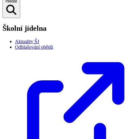
Hledat
Školní jídelna
Aktuality ŠJ
Odhlašování obědů