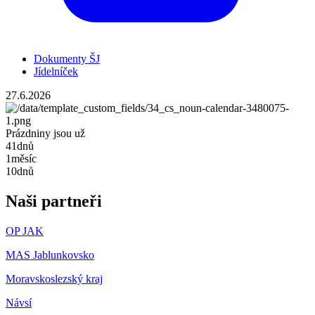
Dokumenty ŠJ
Jídelníček
27.6.2026
Prázdniny jsou už
41
dnů
1
měsíc
10
dnů
Naši partneři
OP JAK
MAS Jablunkovsko
Moravskoslezský kraj
Návsí