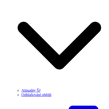
Aktuality ŠJ
Odhlašování obědů