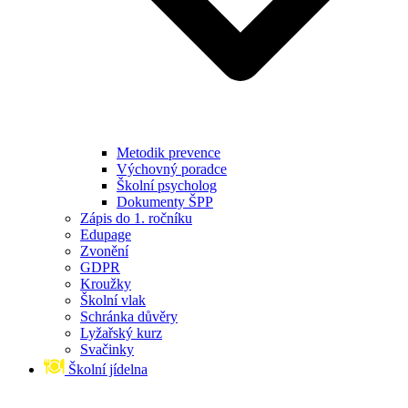
Metodik prevence
Výchovný poradce
Školní psycholog
Dokumenty ŠPP
Zápis do 1. ročníku
Edupage
Zvonění
GDPR
Kroužky
Školní vlak
Schránka důvěry
Lyžařský kurz
Svačinky
Školní jídelna