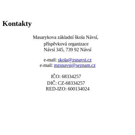
Kontakty
Masarykova základní škola Návsí,
příspěvková organizace
Návsí 345, 739 92 Návsí
e-mail:
skola@zsnavsi.cz
e-mail:
mzsnavsi@seznam.cz
IČO: 68334257
DIČ: CZ-68334257
RED-IZO: 600134024