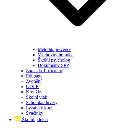
Metodik prevence
Výchovný poradce
Školní psycholog
Dokumenty ŠPP
Zápis do 1. ročníku
Edupage
Zvonění
GDPR
Kroužky
Školní vlak
Schránka důvěry
Lyžařský kurz
Svačinky
Školní jídelna