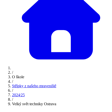
/
O škole
/
Střípky z našeho mraveniště
/
2024⁄25
/
Velký svět techniky Ostrava