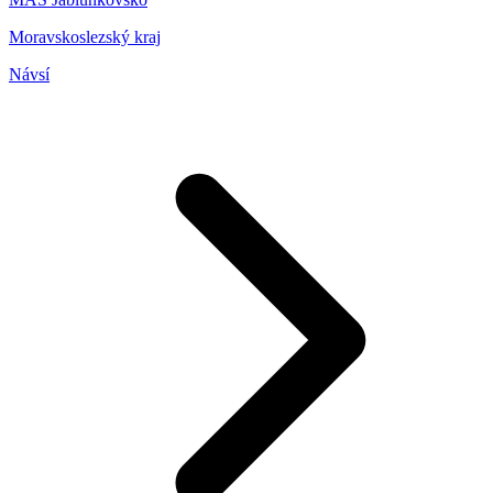
Moravskoslezský kraj
Návsí