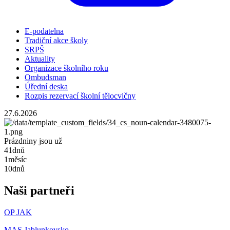
E-podatelna
Tradiční akce školy
SRPŠ
Aktuality
Organizace školního roku
Ombudsman
Úřední deska
Rozpis rezervací školní tělocvičny
27.6.2026
Prázdniny jsou už
41
dnů
1
měsíc
10
dnů
Naši partneři
OP JAK
MAS Jablunkovsko