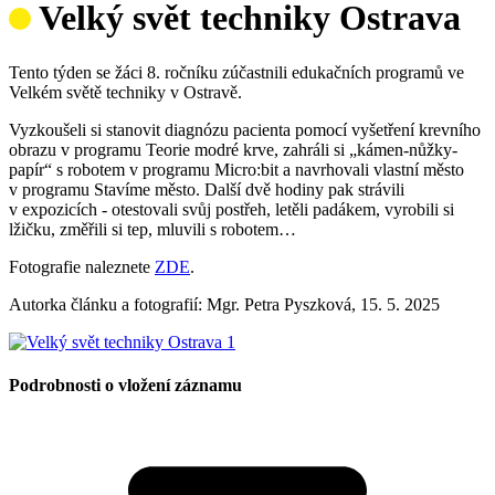
Velký svět techniky Ostrava
Tento týden se žáci 8. ročníku zúčastnili edukačních programů ve
Velkém světě techniky v Ostravě.
Vyzkoušeli si stanovit diagnózu pacienta pomocí vyšetření krevního
obrazu v programu Teorie modré krve, zahráli si „kámen-nůžky-
papír“ s robotem v programu Micro:bit a navrhovali vlastní město
v programu Stavíme město. Další dvě hodiny pak strávili
v expozicích - otestovali svůj postřeh, letěli padákem, vyrobili si
lžičku, změřili si tep, mluvili s robotem…
Fotografie naleznete
ZDE
.
Autorka článku a fotografií: Mgr. Petra Pyszková, 15. 5. 2025
Podrobnosti o vložení záznamu