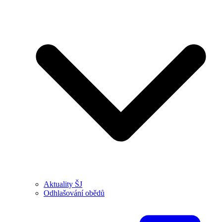
Aktuality ŠJ
Odhlašování obědů