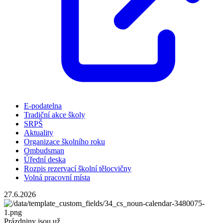
E-podatelna
Tradiční akce školy
SRPŠ
Aktuality
Organizace školního roku
Ombudsman
Úřední deska
Rozpis rezervací školní tělocvičny
Volná pracovní místa
27.6.2026
Prázdniny jsou už