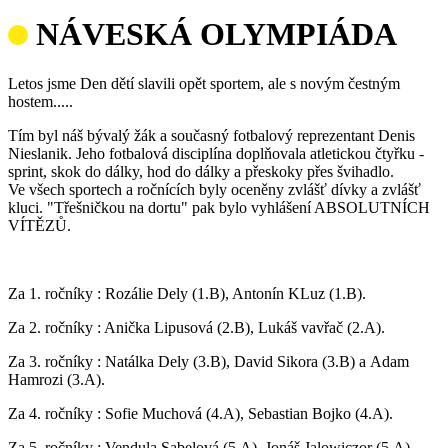
NÁVESKÁ OLYMPIÁDA
Letos jsme Den dětí slavili opět sportem, ale s novým čestným
hostem.....
Tím byl náš bývalý žák a současný fotbalový reprezentant Denis
Nieslanik. Jeho fotbalová disciplína doplňovala atletickou čtyřku -
sprint, skok do dálky, hod do dálky a přeskoky přes švihadlo.
Ve všech sportech a ročnících byly oceněny zvlášť dívky a zvlášť
kluci. "Třešničkou na dortu" pak bylo vyhlášení ABSOLUTNÍCH
VÍTĚZŮ.
Za 1. ročníky : Rozálie Dely (1.B), Antonín KLuz (1.B).
Za 2. ročníky : Anička Lipusová (2.B), Lukáš vavřač (2.A).
Za 3. ročníky : Natálka Dely (3.B), David Sikora (3.B) a Adam
Hamrozi (3.A).
Za 4. ročníky : Sofie Muchová (4.A), Sebastian Bojko (4.A).
Za 5. ročníky : Vendula Sabelová (5.A), Jonáš Jalowiczor (5.A).