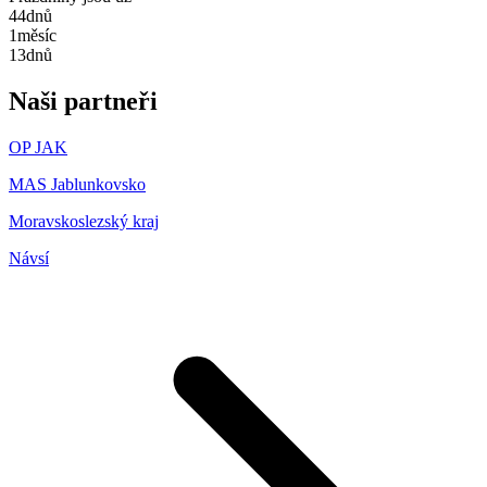
44
dnů
1
měsíc
13
dnů
Naši partneři
OP JAK
MAS Jablunkovsko
Moravskoslezský kraj
Návsí