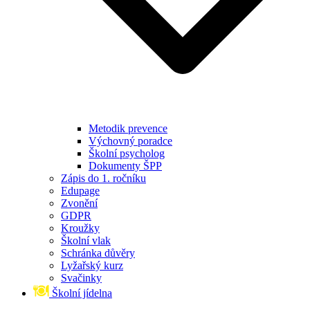
Metodik prevence
Výchovný poradce
Školní psycholog
Dokumenty ŠPP
Zápis do 1. ročníku
Edupage
Zvonění
GDPR
Kroužky
Školní vlak
Schránka důvěry
Lyžařský kurz
Svačinky
Školní jídelna