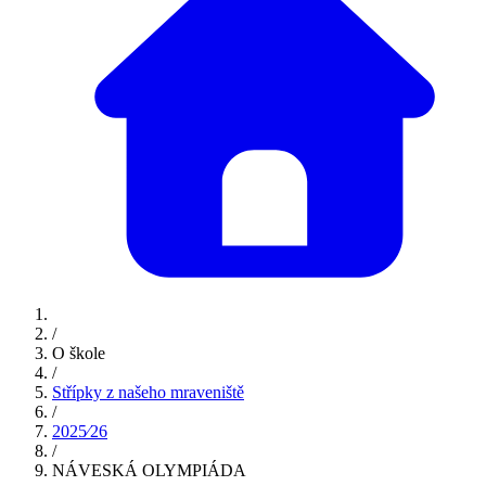
/
O škole
/
Střípky z našeho mraveniště
/
2025⁄26
/
NÁVESKÁ OLYMPIÁDA