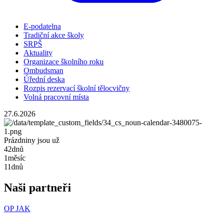
E-podatelna
Tradiční akce školy
SRPŠ
Aktuality
Organizace školního roku
Ombudsman
Úřední deska
Rozpis rezervací školní tělocvičny
Volná pracovní místa
27.6.2026
Prázdniny jsou už
42
dnů
1
měsíc
11
dnů
Naši partneři
OP JAK