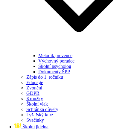
Metodik prevence
Výchovný poradce
Školní psycholog
Dokumenty ŠPP
Zápis do 1. ročníku
Edupage
Zvonění
GDPR
Kroužky
Školní vlak
Schránka důvěry
Lyžařský kurz
Svačinky
Školní jídelna