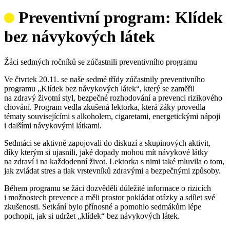
Preventivní program: Klídek
bez návykových látek
Žáci sedmých ročníků se zúčastnili preventivního programu
Ve čtvrtek 20.11. se naše sedmé třídy zúčastnily preventivního
programu „Klídek bez návykových látek“, který se zaměřil
na zdravý životní styl, bezpečné rozhodování a prevenci rizikového
chování. Program vedla zkušená lektorka, která žáky provedla
tématy souvisejícími s alkoholem, cigaretami, energetickými nápoji
i dalšími návykovými látkami.
Sedmáci se aktivně zapojovali do diskuzí a skupinových aktivit,
díky kterým si ujasnili, jaké dopady mohou mít návykové látky
na zdraví i na každodenní život. Lektorka s nimi také mluvila o tom,
jak zvládat stres a tlak vrstevníků zdravými a bezpečnými způsoby.
Během programu se žáci dozvěděli důležité informace o rizicích
i možnostech prevence a měli prostor pokládat otázky a sdílet své
zkušenosti. Setkání bylo přínosné a pomohlo sedmákům lépe
pochopit, jak si udržet „klídek“ bez návykových látek.