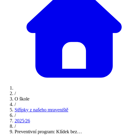
/
O škole
/
Střípky z našeho mraveniště
/
2025⁄26
/
Preventivní program: Klídek bez…