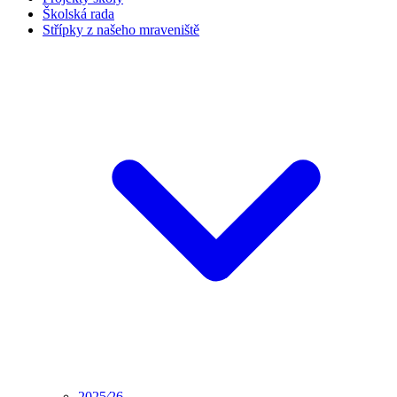
Školská rada
Střípky z našeho mraveniště
2025⁄26