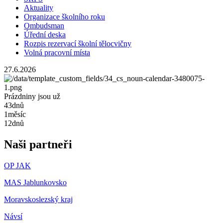
Aktuality
Organizace školního roku
Ombudsman
Úřední deska
Rozpis rezervací školní tělocvičny
Volná pracovní místa
27.6.2026
Prázdniny jsou už
43
dnů
1
měsíc
12
dnů
Naši partneři
OP JAK
MAS Jablunkovsko
Moravskoslezský kraj
Návsí