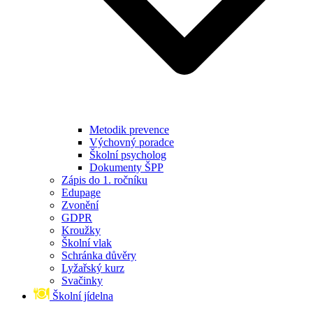
Metodik prevence
Výchovný poradce
Školní psycholog
Dokumenty ŠPP
Zápis do 1. ročníku
Edupage
Zvonění
GDPR
Kroužky
Školní vlak
Schránka důvěry
Lyžařský kurz
Svačinky
Školní jídelna