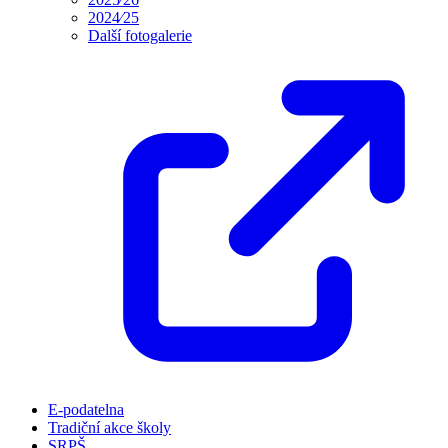
2024⁄25
Další fotogalerie
E-podatelna
Tradiční akce školy
SRPŠ