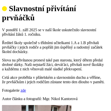
Slavnostní přivítání
prvňáčků
V pondělí 1. září 2025 se v naší škole uskutečnilo slavnostní
přivítání žáků 1. ročníku.
Ředitel školy společně s třídními učitelkami 1.A a 1.B přivítali
prvňáčky i jejich rodiče a popřáli jim úspěšný a radostný začátek
školní docházky.
Slova na přivítanou pronesl také pan starosta, který dětem předal
drobné dárky. Naši nejstarší žáci, deváťáci, přivítali nové školáky
a každému z nich věnovali malé sladké překvapení.
Celá akce proběhla v přátelském a slavnostním duchu a věříme,
že prvňáčkům i jejich rodičům zůstane tento den dlouho v paměti.
Fotogalerie
zde
Autor článku a fotografií: Mgr. Nikol Kantorová