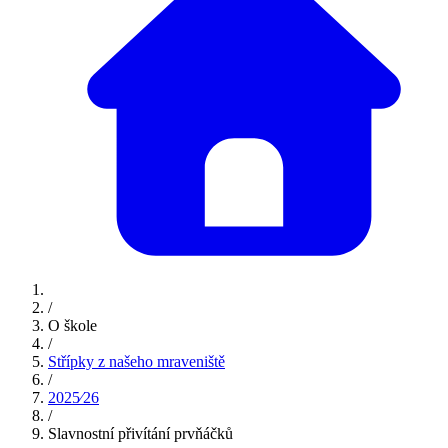
/
O škole
/
Střípky z našeho mraveniště
/
2025⁄26
/
Slavnostní přivítání prvňáčků