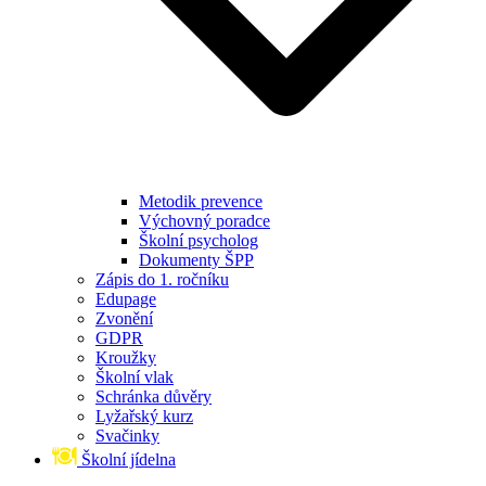
Metodik prevence
Výchovný poradce
Školní psycholog
Dokumenty ŠPP
Zápis do 1. ročníku
Edupage
Zvonění
GDPR
Kroužky
Školní vlak
Schránka důvěry
Lyžařský kurz
Svačinky
Školní jídelna