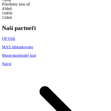
Prázdniny jsou už
43
dnů
1
měsíc
12
dnů
Naši partneři
OP JAK
MAS Jablunkovsko
Moravskoslezský kraj
Návsí