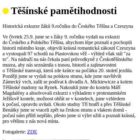
Těšínské pamětihodnosti
Historická exkurze žáků 9.ročníku do Českého Těšína a Czeszyna
Ve čtvrtek 25.9. jsme se s žáky 9. ročníku vydali na exkurzi
do Českého a Polského Těšína, abychom lépe poznali a pochopili
historii místního kraje, objevili krásná romantická zákoutí Czeszyna
a vystoupali 97 schodů na Piastovskou věž - výhled však stál "za
to". Na nádraží na nás čekala paní průvodkyně z Českotěšínského
muzea, aby nás seznámila s trasou, historií a zajímavostmi
o Těšínské tramvaji, která zde krátce na počátku 20. století jezdila.
Později jsme se vydali na polskou stranu, kde jsme navštívili
Zámecký vrch, zašli se podívat k divadlu A. Mickiewicze a kolem
Těšínské madony na Rynek. Nakoukli jsme do kostela Máří
Magdalény a absolvovali exkurzi s výkladem v protestantském
Ježíšově kostele, možnost ohřát se v kostelech, jsme vzhledem
k počasí, opravdu uvítali. Okolo studny Tří bratří a přes Těšínské
Benátky jsme se vraceli zpět na českou stranu a vlakem domů -
počasí nám příliš nepřálo, přesto jsme si výlet užili a poznali krásná,
pro většinu z nás nová místa.
Fotogalerie:
ZDE