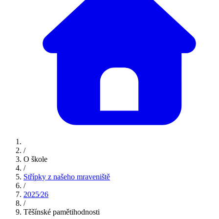
/
O škole
/
Střípky z našeho mraveniště
/
2025⁄26
/
Těšínské pamětihodnosti