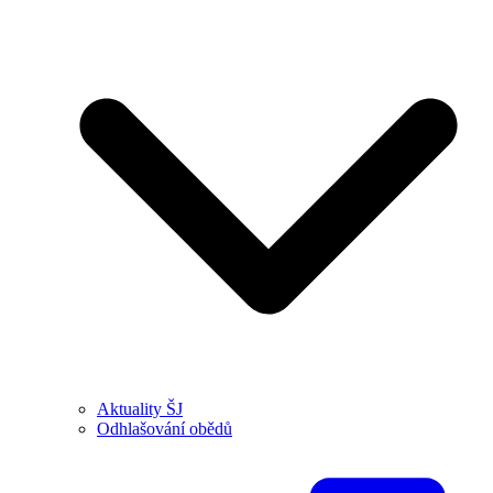
Aktuality ŠJ
Odhlašování obědů