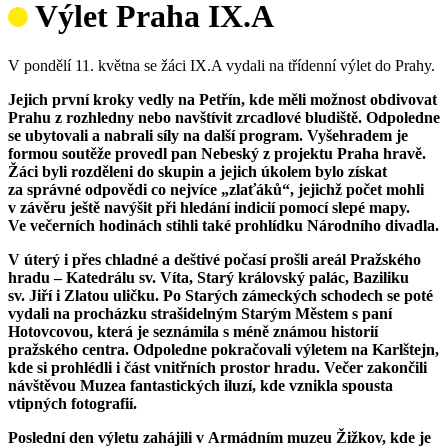
Výlet Praha IX.A
V pondělí 11. května se žáci IX.A vydali na třídenní výlet do Prahy.
Jejich první kroky vedly na Petřín, kde měli možnost obdivovat
Prahu z rozhledny nebo navštívit zrcadlové bludiště. Odpoledne
se ubytovali a nabrali síly na další program. Vyšehradem je
formou soutěže provedl pan Nebeský z projektu Praha hravě.
Žáci byli rozděleni do skupin a jejich úkolem bylo získat
za správné odpovědi co nejvíce „zlaťáků“, jejichž počet mohli
v závěru ještě navýšit při hledání indicií pomocí slepé mapy.
Ve večerních hodinách stihli také prohlídku Národního divadla.
V úterý i přes chladné a deštivé počasí prošli areál Pražského
hradu – Katedrálu sv. Víta, Starý královský palác, Baziliku
sv. Jiří i Zlatou uličku. Po Starých zámeckých schodech se poté
vydali na procházku strašidelným Starým Městem s paní
Hotovcovou, která je seznámila s méně známou historií
pražského centra. Odpoledne pokračovali výletem na Karlštejn,
kde si prohlédli i část vnitřních prostor hradu. Večer zakončili
návštěvou Muzea fantastických iluzí, kde vznikla spousta
vtipných fotografií.
Poslední den výletu zahájili v Armádním muzeu Žižkov, kde je