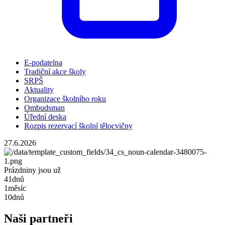
E-podatelna
Tradiční akce školy
SRPŠ
Aktuality
Organizace školního roku
Ombudsman
Úřední deska
Rozpis rezervací školní tělocvičny
27.6.2026
Prázdniny jsou už
41
dnů
1
měsíc
10
dnů
Naši partneři