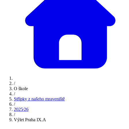
/
O škole
/
Střípky z našeho mraveniště
/
2025⁄26
/
Výlet Praha IX.A