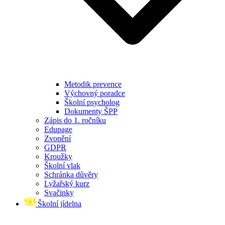
Metodik prevence
Výchovný poradce
Školní psycholog
Dokumenty ŠPP
Zápis do 1. ročníku
Edupage
Zvonění
GDPR
Kroužky
Školní vlak
Schránka důvěry
Lyžařský kurz
Svačinky
Školní jídelna