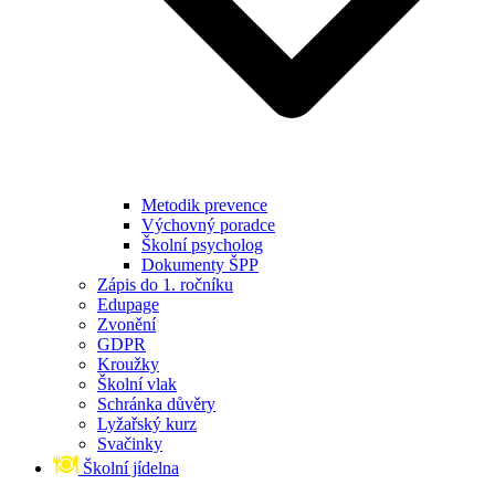
Metodik prevence
Výchovný poradce
Školní psycholog
Dokumenty ŠPP
Zápis do 1. ročníku
Edupage
Zvonění
GDPR
Kroužky
Školní vlak
Schránka důvěry
Lyžařský kurz
Svačinky
Školní jídelna