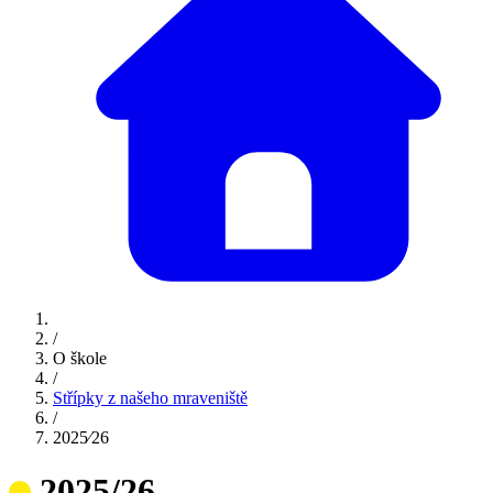
/
O škole
/
Střípky z našeho mraveniště
/
2025⁄26
2025/26