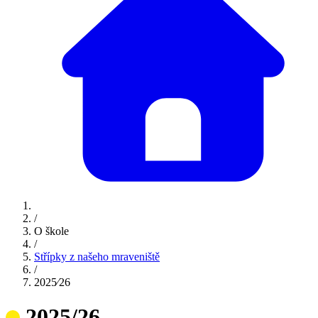
/
O škole
/
Střípky z našeho mraveniště
/
2025⁄26
2025/26