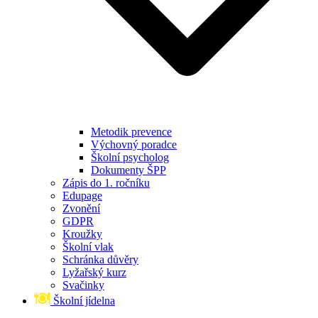
Metodik prevence
Výchovný poradce
Školní psycholog
Dokumenty ŠPP
Zápis do 1. ročníku
Edupage
Zvonění
GDPR
Kroužky
Školní vlak
Schránka důvěry
Lyžařský kurz
Svačinky
Školní jídelna