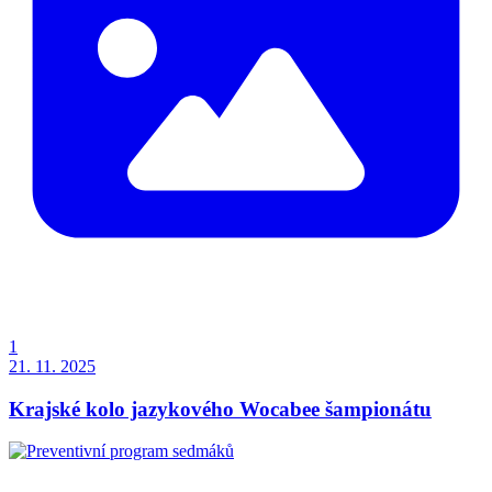
1
21. 11. 2025
Krajské kolo jazykového Wocabee šampionátu